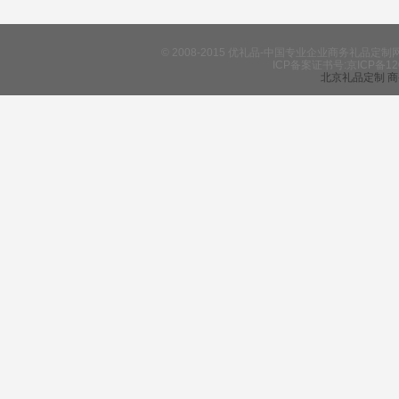
© 2008-2015 优礼品-中国专业企业商务礼
ICP备案证书号:京ICP备12
北京礼品定制
商