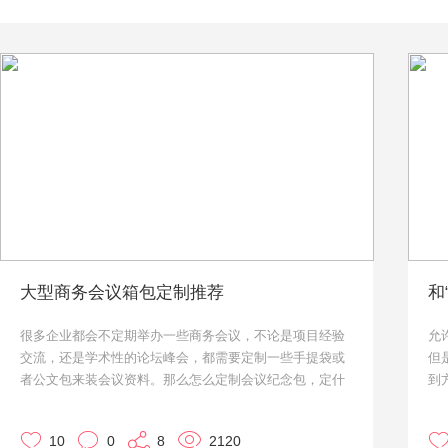
大型商务会议箱包定制推荐
和
很多企业都会不定期举办一些商务会议，不论是项目经验
允
交流，还是学术性的论坛峰会，都需要定制一些手提袋或
但
者公文包来装会议资料。那么怎么定制会议纪念包，定什
到
么种类的包呢？小优就来帮各位有需求的企业大大们来推
此
荐一下。
内
10
0
8
2120
更