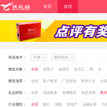
首页
发现
筛选条件：
外事
数码科技
赠送对象：
全部
送客户
送领导
送员工
男
女
赠送场景：
全部
客户维系
广告促销
商务公关
会
礼品特性：
全部
高端商务
免费赠送
创意实用
数
行业属性：
全部
银行
保险
房地产
金融证券
汽