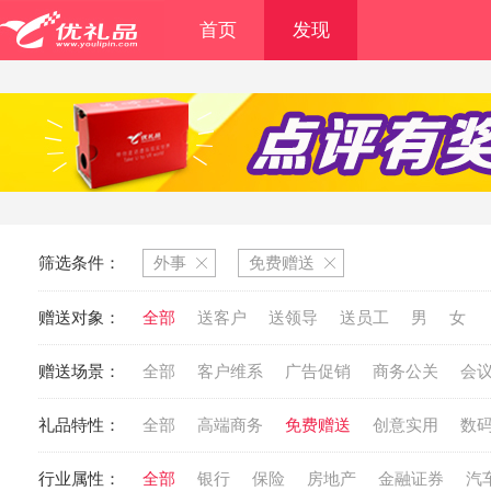
首页
发现
筛选条件：
外事
免费赠送
赠送对象：
全部
送客户
送领导
送员工
男
女
赠送场景：
全部
客户维系
广告促销
商务公关
会
礼品特性：
全部
高端商务
免费赠送
创意实用
数
行业属性：
全部
银行
保险
房地产
金融证券
汽