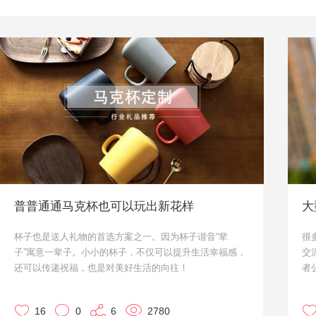
普普通通马克杯也可以玩出新花样
大
杯子也是送人礼物的首选方案之一。因为杯子谐音“辈
很
子”寓意一辈子。小小的杯子，不仅可以提升生活幸福感，
交
还可以传递祝福，也是对美好生活的向往！
者
接下来请注意，小优我要向你推荐一大波实用又有创意的
么
马克杯，有订购意向的朋友请联系我们哦！
荐
16
0
6
2780