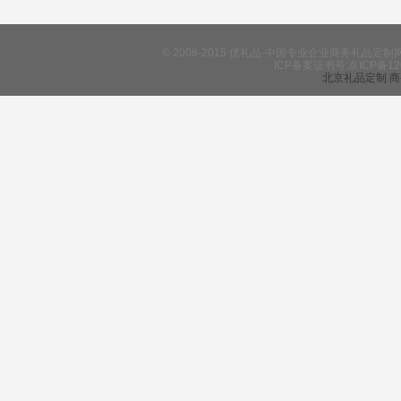
© 2008-2015 优礼品-中国专业企业商务礼
ICP备案证书号:京ICP备12
北京礼品定制
商