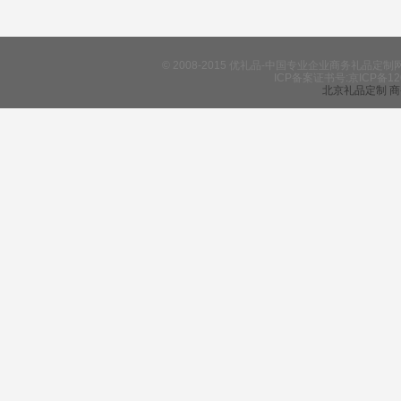
© 2008-2015 优礼品-中国专业企业商务礼
ICP备案证书号:京ICP备12
北京礼品定制
商