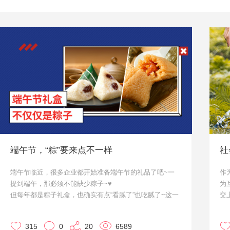
端午节，“粽”要来点不一样
社
端午节临近，很多企业都开始准备端午节的礼品了吧~一
作
提到端午，那必须不能缺少粽子~♥
为
但每年都是粽子礼盒，也确实有点“看腻了”也吃腻了~这一
交
次，咱们就来点不一样的。作为大家的小天使·优，来给大
所
家推荐几款啦~
那
315
0
20
6589
上