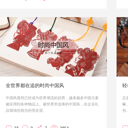
很
包
在
时
双
全世界都在追的时尚中国风
轻
中国风显然已经成为世界潮流的趋势，越来越多中国元素
总
被应用到各种物品上。被世界所追捧的中国风，在企业礼
嘛
品领域也相当的受欢迎。
包..
中国风礼品适合作为商务礼品、会议礼赠、外事礼品等被
不
广泛应用到各个场景中。本文为您推荐几款热门中国风礼
有