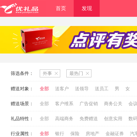
首页
发现
筛选条件：
外事
最热门
赠送对象：
全部
送客户
送领导
送员工
男
女
赠送场景：
全部
客户维系
广告促销
商务公关
会
礼品特性：
全部
高端商务
免费赠送
创意实用
数
行业属性：
全部
银行
保险
房地产
金融证券
汽