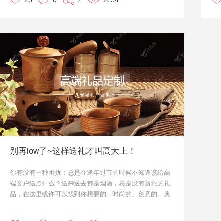
23
0
7
2854
品，更多企业礼品定制请在线咨询客服！
合
可
l
别再low了~这样送礼才叫高大上！
你有没有一种困扰：总是在逢年过节的时候不知道该给高
端客户送点什么？送来送去都是烟酒，总是没有新意的礼
品，在这里或许可以找到你想要的。时尚的、创意的、典
雅的、大气的，总之，你想要的，我们都满足你。