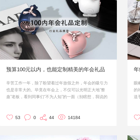
预算100元以内，也能定制精美的年会礼品
年
辛苦工作一年，除了盼望着过年放假之外，年会的吸引力
眼
也是非常大的。毕竟在年会上，不仅可以光明正大地“整
的
蛊”老板，看到同事们“不为人知”的一面（别瞎想，我说的
送
是节目），更可以收到年会礼物。就算评奖没有，至少还
吧
有“阳光普照”奖给自己带来安慰。
尤
“阳光普照”奖由于数量多，一般对于这个奖项单个奖品的
53
0
44
14184
加
预算不是特别高。而如何在有限的预算内，定制能拿得出
中
手的礼品，就交给小优我吧。
l
会