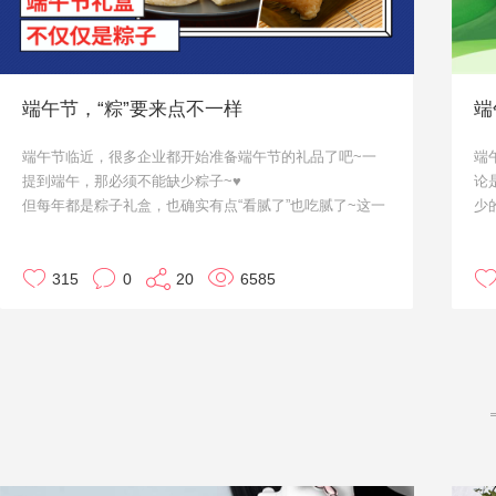
端午节，“粽”要来点不一样
端
端午节临近，很多企业都开始准备端午节的礼品了吧~一
端
提到端午，那必须不能缺少粽子~♥
论
但每年都是粽子礼盒，也确实有点“看腻了”也吃腻了~这一
少
次，咱们就来点不一样的。作为大家的小天使·优，来给大
可
家推荐几款啦~
确
315
0
20
6585
作