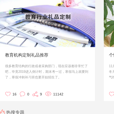
今
吧
直
教育机构定制礼品推荐
个
很多教育结构的行政或者采购部门，现在应该都非常忙了
1
吧，毕竟2019进入倒计时，期末考一过，寒假马上就要到
冬
了，寒假冲刺补习班也要开始招生了。
气
怎么才能在一众同行之中脱颖而出，除了过硬的课程产
很
品，随课附赠的礼物也是比较重要的。定制一些报课礼
员
品，一定程度上也对报课情况有积极的作用。
16
0
9
11142
给
同时也可以定制一些学员奖励的礼品，促进学员的上课热
情。毕竟假期学习，提高学习成绩还是比较重要的目的。
学习成绩提高，学员也会更愿意长期在机构参与培训班
热搜专题