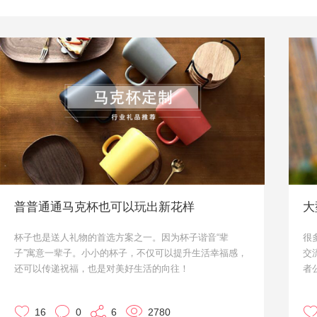
普普通通马克杯也可以玩出新花样
大
杯子也是送人礼物的首选方案之一。因为杯子谐音“辈
很
子”寓意一辈子。小小的杯子，不仅可以提升生活幸福感，
交
还可以传递祝福，也是对美好生活的向往！
者
接下来请注意，小优我要向你推荐一大波实用又有创意的
么
马克杯，有订购意向的朋友请联系我们哦！
荐
16
0
6
2780