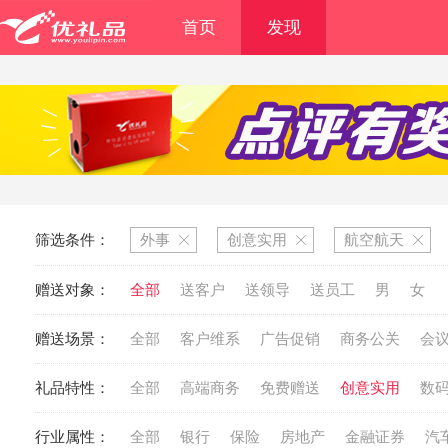
首页
发现
筛选条件：
外事
创意实用
航空航天
赠送对象：
全部
送客户
送领导
送员工
男
女
赠送场景：
全部
客户维系
广告促销
商务公关
会
礼品特性：
全部
高端商务
免费赠送
创意实用
数
行业属性：
全部
银行
保险
房地产
金融证券
汽