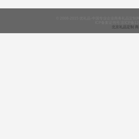
© 2008-2015 优礼品-中国专业企业商务礼
ICP备案证书号:京ICP备12
北京礼品定制
商