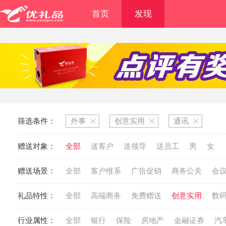
首页
发现
筛选条件：
外事
创意实用
通讯
赠送对象：
全部
送客户
送领导
送员工
男
女
赠送场景：
全部
客户维系
广告促销
商务公关
会
礼品特性：
全部
高端商务
免费赠送
创意实用
数
行业属性：
全部
银行
保险
房地产
金融证券
汽