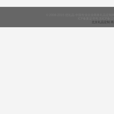
© 2008-2015 优礼品-中国专业企业商务礼
ICP备案证书号:京ICP备12
北京礼品定制
商