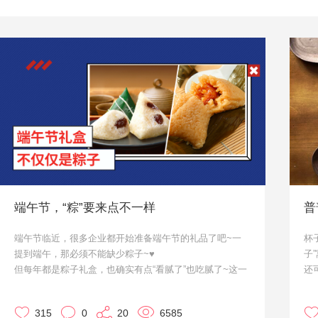
端午节，“粽”要来点不一样
普
端午节临近，很多企业都开始准备端午节的礼品了吧~一
杯
提到端午，那必须不能缺少粽子~♥
子
但每年都是粽子礼盒，也确实有点“看腻了”也吃腻了~这一
还
次，咱们就来点不一样的。作为大家的小天使·优，来给大
接
家推荐几款啦~
马
315
0
20
6585