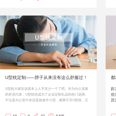
今天小优就给大家介绍四款关于“健康”类的定制礼品，说
特
不定哪天你们用得上。有需要的话，可以直接联系在线顾
如
问，或者直接拨打优礼品全国统一客服热线进行咨询：
国
400-601-4560。
很
低
在
实
U型枕定制——脖子从来没有这么舒服过！
距
U型枕大家应该基本上人手至少一个了吧。作为办公居家
但
的舒适代表，U型枕也成为了企业定制礼品的热门选择。
历
不论是办公室午休还是旅途中小憩，都离不开U型枕，它
能够提供头颈最平均、柔和及真实的支撑，不阻碍血液循
环，避免因小睡引起之颈部及肩部疼痛。