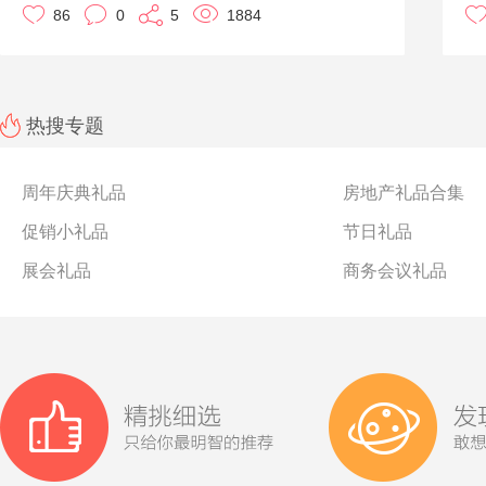
台
86
0
5
1884
与的人员一种更好的体验。
不
金
但大多数的时候，预算都是最重要的一个限定。那么在预
谐
搭
算少的情况下，其实也能定制出有排面儿的个性化礼品。
幸
是
在优礼品，再小的礼品都可以专属定制，让企业礼品采购
接
些
不只是礼品，更能成为企业的代言人。让广告促销礼品发
制
热搜专题
挥宣传的作用，无论是在礼品本身还是外包装都可以定制
首
企业标识哦！
会
本文推荐的小礼品均可以定制，欢迎咨询噢！
可
周年庆典礼品
房地产礼品合集
房
促销小礼品
节日礼品
马
除
展会礼品
商务会议礼品
功
甚
制
就