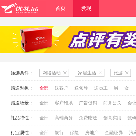
首页
发现
筛选条件：
网络活动
家居生活
旅游
赠送对象：
全部
送客户
送领导
送员工
男
女
赠送场景：
全部
客户维系
广告促销
商务公关
会
礼品特性：
全部
高端商务
免费赠送
创意实用
数
行业属性：
全部
银行
保险
房地产
金融证券
汽