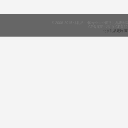
© 2008-2015 优礼品-中国专业企业商务礼
ICP备案证书号:京ICP备12
北京礼品定制
商