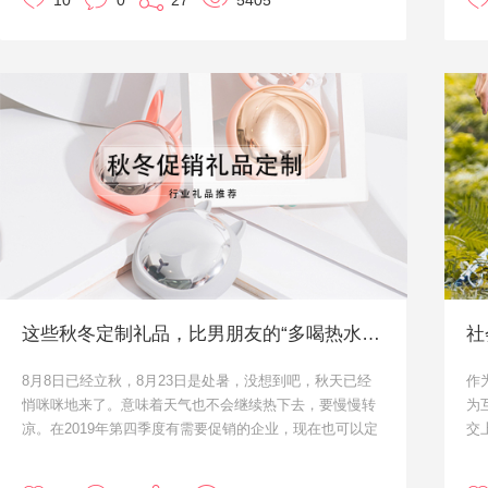
10
0
27
5405
多种场合、不同用途，护颈枕也渐渐成为家居家纺、旅游
企
等相关行业的活动促销礼品，同时也可以作为健康礼品适
的
用在以加班出名的互联网行业以及各行各业。
投
本文小优就给大家推荐一些，不仅可以作为行业活动促销
呢
礼品，也可以作为员工福利小礼品来定制。如果有任何企
业礼品定制的问题请在线咨询客服，优礼品将为您定制专
但
属的礼品方案。
让
制
小
助
这些秋冬定制礼品，比男朋友的“多喝热水”还好用
社
8月8日已经立秋，8月23日是处暑，没想到吧，秋天已经
作
悄咪咪地来了。意味着天气也不会继续热下去，要慢慢转
为
一
凉。在2019年第四季度有需要促销的企业，现在也可以定
交
制一些秋冬可以用的上礼品，毕竟送的小礼品要是用不
所
通
上，也失去了最初的意义。
那
留