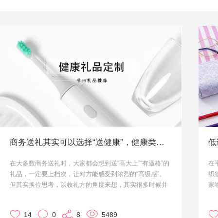
商务送礼其实可以选择“送健康”，健康类礼品定制
低
在大多数商务送礼时，大家都会想到送“高大上”“有逼格”的
在
礼品，一定要上档次，让对方能感受到浓烈的“高级感”。
织
但其实换位思考，以收礼方的角度来想，其实很多时候并
家
不是需要多么高级的东西，相反是能够刚好解决生活痛点
羊
的礼物，能够引起他的关注。即使礼品不算多么“贵重”，
具
14
0
8
5489
但能用得上，更能记住送礼的人。
原