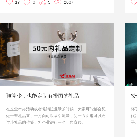
17
0
5
2087
那么，秋冬促销送小礼品有哪些比较好的方案推荐呢？小
上
设
优就结合优礼品多年定制经验，给大家推荐一些吧。
很
高
包
在
专
时
一
双
新
行
1
预算少，也能定制有排面的礼品
费
台
板
在企业举办活动或者促销拉业绩的时候，大家可能都会想
杯
纸
做一些礼品来，一方面可以吸引流量，另一方面也可以通
优
铜
过小礼品的传播，将企业进行一个二次宣传。
子
-
个性化定制礼品一直都是比较好的一种礼品方案，相比批
看
量采买，个性化定制的礼品能够体现出企业的用心，给参
水