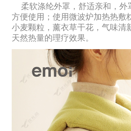
柔软涤纶外罩，舒适亲和，外
方便使用；使用微波炉加热热敷
小麦颗粒，薰衣草干花，气味清
天然热量的理疗效果。