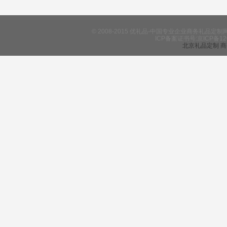
© 2008-2015 优礼品-中国专业企业商务礼
ICP备案证书号:京ICP备12
北京礼品定制
商