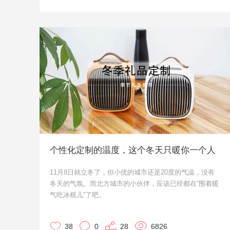
个性化定制的温度，这个冬天只暖你一个人
11月8日就立冬了，但小优的城市还是20度的气温，没有
冬天的气氛。而北方城市的小伙伴，应该已经都在“围着暖
气吃冰棍儿”了吧。
很多企业都会根据季节来定制礼品，来进行客户维系或者
员工福利。那么冬季有什么季节小礼品推荐呢？小优我来
38
0
28
6826
给大家推荐一下吧。