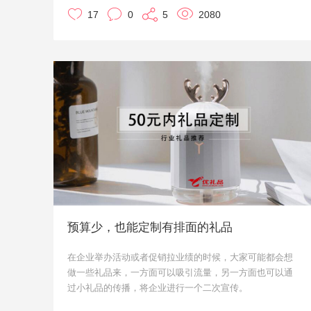
上，也失去了最初的意义。
17
0
5
2080
那么，秋冬促销送小礼品有哪些比较好的方案推荐呢？小
优就结合优礼品多年定制经验，给大家推荐一些吧。
预算少，也能定制有排面的礼品
在企业举办活动或者促销拉业绩的时候，大家可能都会想
做一些礼品来，一方面可以吸引流量，另一方面也可以通
过小礼品的传播，将企业进行一个二次宣传。
个性化定制礼品一直都是比较好的一种礼品方案，相比批