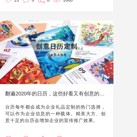
15
0
8
1680
区别。后来发现，其实无关乎车的型号品牌或者车内饰，
仅仅是车内的味道引起的。
很多人都会说，味道？不会吧。其实脑补一下就可以感受
到，如果说车内味道清新，就算是普普通通的车品也会感
觉很舒适，而车内如果有汗味、烟味，或者不明味道，就
算是顶配豪华真皮车饰，也逊色了很多，令人想赶快到目
的地，赶快下车畅快呼吸。
既然气味这么重要，那放车载香水不就好啦？但很多劣质
车载香水味道“猎奇”，和车内本身的味道混合，产生“令人
窒息”的化学反应，而且劣质香水放车内太阳晒过后，高温
容易引起爆炸，存在非常大的安全隐患。那么怎样的车载
香氛才好呢？小优今天就给大家推荐几款车载香氛吧。汽
车行业的采购同事，可以从中选择，在客户提车的时候作
为小礼品赠送哦，非常的贴心。
翻遍2020年的日历，这些好看又有创意的日历我全想要！
台历每年都会成为企业礼品定制的热门选择，
可以作为企业信息的一种载体。精美大方、创
意十足的台历会增加企业的宣传推广效果。