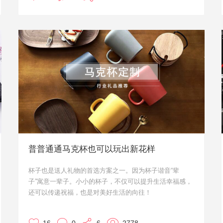
定。
那就是——选择一款心仪的套盒，定制自己的logo或者吉
祥物元素，就可以啦。企业新品发布会啊，员工福利啊，
活动纪念啦，其实都可以定制文创类纪念品的。比较有新
意，拿到的用户和参与人员平时也都用得到。
小优来给大家介绍四款文创手账套盒，都是可以个性化定
制的哦！
普普通通马克杯也可以玩出新花样
杯子也是送人礼物的首选方案之一。因为杯子谐音“辈
子”寓意一辈子。小小的杯子，不仅可以提升生活幸福感，
还可以传递祝福，也是对美好生活的向往！
接下来请注意，小优我要向你推荐一大波实用又有创意的
马克杯，有订购意向的朋友请联系我们哦！