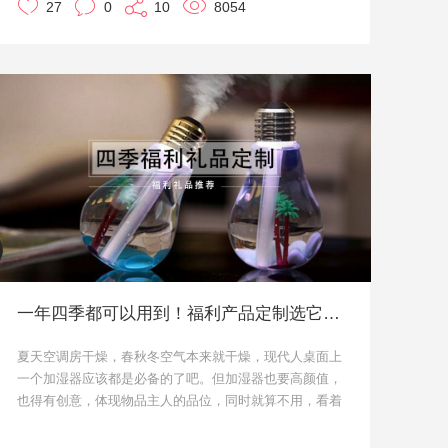
27
0
10
8054
无论是台历的材质，还是台历的款式、封面和
内页的图案，都是可以个性化定制的。本文小
优给大家来介绍两款市面上热度比较高的日历
吧。
如有任何定制需求请在线咨询客服，优礼品将
为您量身打造专属的礼品解决方案。
单向日历
单向日历其实大家都不陌生，可以根据企业文
化，定制365张不同的内页，传达期望用户知
道的讯息。
一年四季都可以用到！福利产品定制选它没毛病！
比如豆瓣的《电影日历》，丁香医生的《健康
夏天空调房干燥，春秋冬空气本来就干燥，现代人桌面上
日历》，果壳的《物种日历》，即刻的《今天
一个加湿器应该都是必备的了吧。但加湿器也要高颜值，
是周五吗日历》等等，都体现着整体企业文化
也得有创意，体现物品主人的品位，同时就算不用，看着
和社区精神。
也会更开心。
而小礼品送加湿器，也体现了对用户的关心，加湿器使用