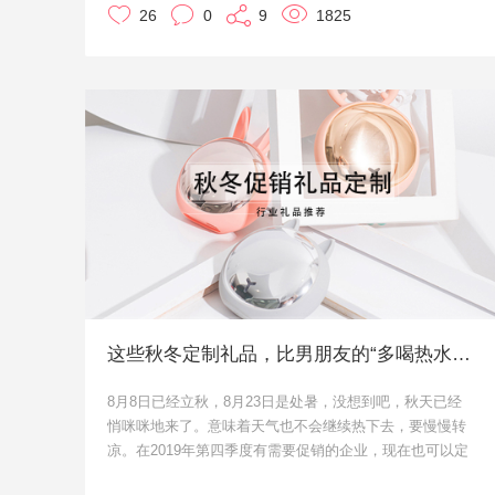
26
0
9
1825
伴社会人一年四季。
集装饰、多功能用途的它日渐成为时尚家居装饰以及办公
室白领的快乐伙伴和可心伴侣。基于使用场景非常多，抱
枕被也是各行各业定制礼品中比较常见的一款产品。尤其
是地产、家居、互联网等等行业，甚至是服饰、美妆行业
作为促销赠品定制。适合现代都市节奏的生活方式，体现
了至上关怀及贴心舒适。
这些秋冬定制礼品，比男朋友的“多喝热水”还好用
8月8日已经立秋，8月23日是处暑，没想到吧，秋天已经
悄咪咪地来了。意味着天气也不会继续热下去，要慢慢转
凉。在2019年第四季度有需要促销的企业，现在也可以定
制一些秋冬可以用的上礼品，毕竟送的小礼品要是用不