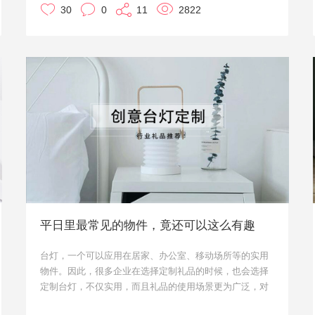
30
0
11
2822
本期礼品show就给大家介绍一些创意十足的保温杯吧，作
为定制礼品送客户，一定会让人眼前一亮。
平日里最常见的物件，竟还可以这么有趣
台灯，一个可以应用在居家、办公室、移动场所等的实用
物件。因此，很多企业在选择定制礼品的时候，也会选择
定制台灯，不仅实用，而且礼品的使用场景更为广泛，对
于企业的宣传曝光度也就更高。