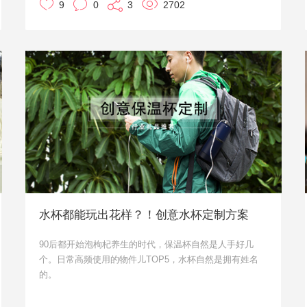
9
0
3
2702
水，也可保温约3小时。
当第一杯开水喝完后，也可将凉水倒入杯中，旋紧杯盖，
同样上下摇晃约1分钟后再拧开杯盖，杯中原本的凉水也
会快速变成可立刻饮用的温水。
而55度杯火爆大江南北之后，也衍生出了更多的系列杯
子，保温杯、变温杯、趣味杯...一应俱全。杯子向来都是
企业定制礼品的优选方案之一，像55度杯这样实用又有创
意的送出去也会体现出企业选礼的用心，拉近企业与客户
之间的关系。那么，本文小优就给大家推荐几款55度杯吧
~
水杯都能玩出花样？！创意水杯定制方案
90后都开始泡枸杞养生的时代，保温杯自然是人手好几
个。日常高频使用的物件儿TOP5，水杯自然是拥有姓名
的。
而人人讲究个性的时代，单纯的老干部保温杯已经无法满
足大家的需求。因此保温杯的创意功能也越来越多。