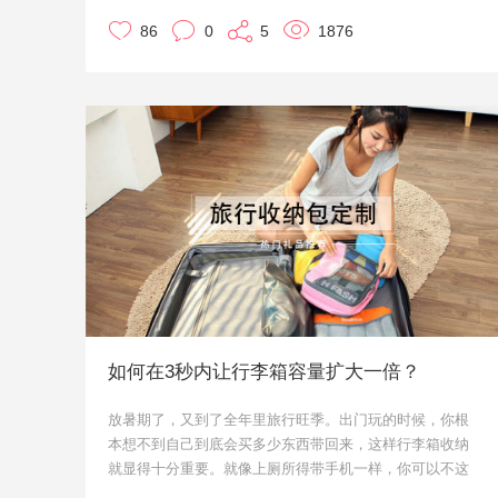
量采买，个性化定制的礼品能够体现出企业的用心，给参
86
0
5
1876
与的人员一种更好的体验。
但大多数的时候，预算都是最重要的一个限定。那么在预
算少的情况下，其实也能定制出有排面儿的个性化礼品。
在优礼品，再小的礼品都可以专属定制，让企业礼品采购
不只是礼品，更能成为企业的代言人。让广告促销礼品发
挥宣传的作用，无论是在礼品本身还是外包装都可以定制
企业标识哦！
本文推荐的小礼品均可以定制，欢迎咨询噢！
如何在3秒内让行李箱容量扩大一倍？
放暑期了，又到了全年里旅行旺季。出门玩的时候，你根
本想不到自己到底会买多少东西带回来，这样行李箱收纳
就显得十分重要。就像上厕所得带手机一样，你可以不这
么做，但不做的话，大概会后悔。