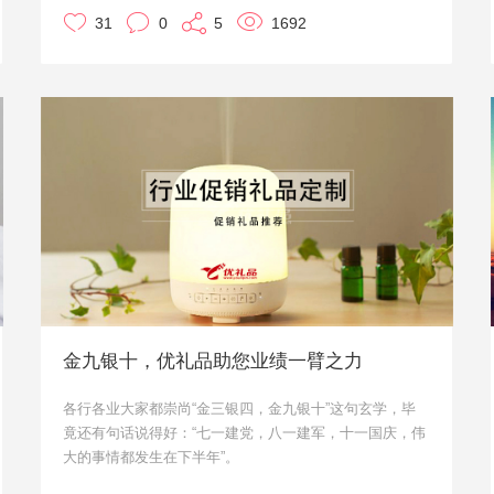
想要在一众礼品中脱颖而出，普普通通的造型怎么能够吸
31
0
5
1692
引眼球呢？肯定是要带入一点创意在里面才可以的呀！今
天小优本文推荐的台灯都各自有特点，更多台灯礼品定制
可以在线咨询客服。优礼品都会根据您企业的需求为您量
身定制礼品解决方案。
金九银十，优礼品助您业绩一臂之力
各行各业大家都崇尚“金三银四，金九银十”这句玄学，毕
竟还有句话说得好：“七一建党，八一建军，十一国庆，伟
大的事情都发生在下半年”。
而如何在九十月份抓住“黄金时期”，完成一次关于业绩的