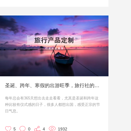
圣诞、跨年、寒假的出游旺季，旅行社的礼品可以这样定
每年总会有365天想出去走走看看，尤其是圣诞和跨年这
种比较有仪式感的日子，很多人都想出国，感受正宗的节
日气息。
再加过节之后马上就要到寒假出游小高峰，这样的时间节
点，旅游公司和各大旅行社应该都非常忙碌吧。毕竟越来
5
0
4
1932
越多的人选择自由行，什么样的旅游卢路线更能抓取潜在