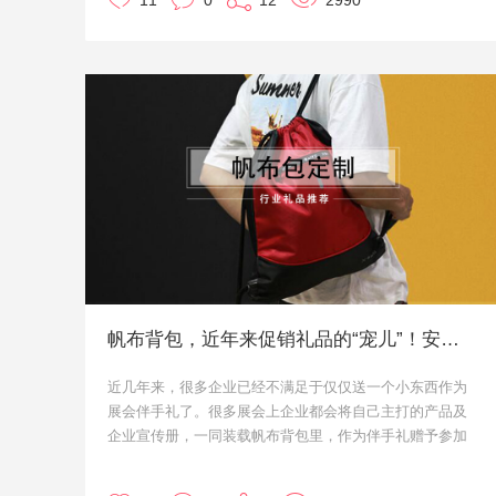
11
0
12
2990
原状，不易变形。加上其纤维结构可紧密纠结，其强韧的
特性不需要透过针织，缝制等加工，可完全一体成型。
如今，羊毛毡手工在欧美盛行几个世纪后，又在日本、中
国台湾等地掀起一场为羊毛而疯狂的个性时尚之风，受到
很多时尚和手工达人的热烈追捧。
低调又非常凸显质感的羊毛毡小礼品定制，也是很多企业
在定制时的优选方案之一。今天就给大家来介绍几款非常
实用，价格中等的羊毛毡定制礼品吧。
帆布背包，近年来促销礼品的“宠儿”！安排上了！
近几年来，很多企业已经不满足于仅仅送一个小东西作为
展会伴手礼了。很多展会上企业都会将自己主打的产品及
企业宣传册，一同装载帆布背包里，作为伴手礼赠予参加
展会对自己感兴趣的客户。
而帆布背包平时的用途也是非常多的，带着自己企业定制