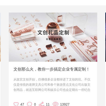
文创那么火，教你一步搞定企业专属定制！
从故宫文创开始，仿佛很多企业都掉进了文创的坑。不仅
仅是传统的老牌文具公司和各个旅游景点文化公司出版文
创用品，就连互联网公司和娱乐公司也会定期出一些纪念
类文创用品。
那么文创用品怎么定制才能既体现公司企业文化，又能够
47
0
11
13927
受大众欢迎，小优给大家出一招吧！基本上一招就搞得