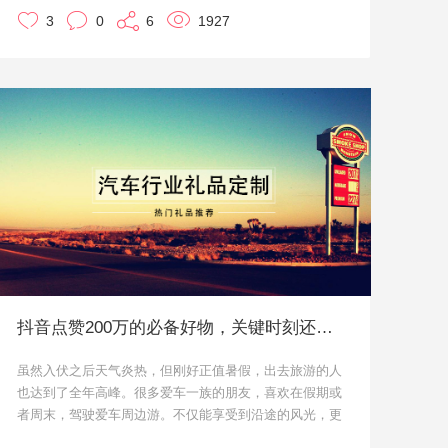
在选择展会/地推礼品的时候，里面的学问还是挺多的，比
3
0
6
1927
如不仅要实用，不能让参会的用户拿到就丢掉，或者根本
《传家日历》2020年的12个过渡页不仅隐藏
不拿，而且还要给用户留下深刻的印象，这就要求小礼品
着对年度主张的诠释，还植入了一条全年听书
得创新有趣。
的线索。
听起来还挺难的，那么就让小优我来给大家推荐一下吧。
也就是说，在大家看到的精美插画背后，是
《传家日历》对于何为美好生活的思考。
一月，年末岁首
最美好的事莫过于与亲人好友欢聚一堂，闲话
家常。
二月，春回大地
一天比一天更加温暖的季节到来。
抖音点赞200万的必备好物，关键时刻还能急救！
三月，风和日丽
人间有味是清欢，而何为清欢？
虽然入伏之后天气炎热，但刚好正值暑假，出去旅游的人
也达到了全年高峰。很多爱车一族的朋友，喜欢在假期或
四月，万物生长
者周末，驾驶爱车周边游。不仅能享受到沿途的风光，更
一切生命都在努力生长，因为只有成长才能遇
可以享受驾驶的乐趣。