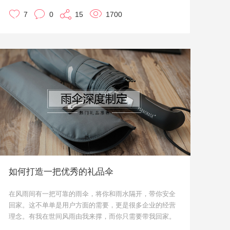
见美好。
7
0
15
1700
而有车一族要想自驾出游，车内还需要添置一系列的物
五月，出发吧
品，来完善自驾游体验。比如准备一些急救工具以备不时
人永远不可能精确地、而只能是诗意的看待世
之需。
界。
7、8月也是各汽车行业的大大们促销冲业绩的时候。也可
六月，闲心
以采购定制一批车内可以用到的物品，吸引在自家下单购
通过阅读和游历，看尽自然风光，找回城市里
车，也增强了客户体验，实乃一举多得的事情。
难得的闲心。
下面跟着小优一起来探究一下汽车上的那些必备物品。
七月，舍即是得
在尘世摸爬滚打时间久了，内心难免混沌，如
果可以，不妨通过“断舍离”让自己焕然一新。
八月，学会爱
如何打造一把优秀的礼品伞
在遇到她以前我不怕死，不惧远行，也不曾忧
虑悠长岁月，但现在却如此真切地思虑起将
来。
在风雨间有一把可靠的雨伞，将你和雨水隔开，带你安全
回家。这不单单是用户方面的需要，更是很多企业的经营
九月，孜孜不倦
理念。有我在世间风雨由我来撑，而你只需要带我回家。
寻找人生更多未知的答案，这些未知之中，或
定制雨伞就成为了传达公司理念，宣传公司形象的最好媒