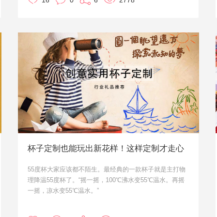
16
0
6
2778
杯子定制也能玩出新花样！这样定制才走心
55度杯大家应该都不陌生。最经典的一款杯子就是主打物
理降温55度杯了。“摇一摇，100℃沸水变55℃温水。再摇
一摇，凉水变55℃温水。”
将100摄氏度的开水倒入杯中，旋紧杯盖，上下摇晃约1分
钟后拧开杯盖，杯中原本的开水快速降温至可饮用的温