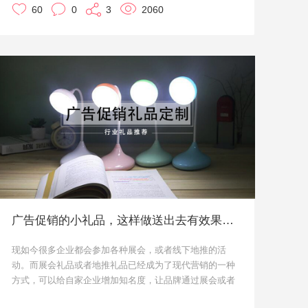
今天小优给大家介绍的这款单向历，是
敏捷数
60
0
3
2060
频率高也对企业有一定的二次宣传效果，毕竟送的礼物，
据科学团队
个性化定制的AI日历。除了公历日
要真正实用才能达到送礼效果嘛。
期和农历日期，每一页还印制了年度时间进度
本文小优就给大家推荐几款颜值高、有创意的加湿器吧。
和天数的倒计时。
整本日历最独特的地方就是，在每一页制作了
可撕下来的便签条，上面印制了AI学习算法的
专业知识，透露着“服务跨界信息智能”的企业
服务宗旨。
而当它动起来的时候，就像80年代的连环画册
一样，产生视觉动画效果。
传家日历
广告促销的小礼品，这样做送出去有效果还不心疼！
2020《传家日历》在内容、文案、插画以及版
现如今很多企业都会参加各种展会，或者线下地推的活
本上做了诸多创新，除了外观上的创新，更多
动。而展会礼品或者地推礼品已经成为了现代营销的一种
的创新是在传家日历小程序里：
听书、日签、
方式，可以给自家企业增加知名度，让品牌通过展会或者
壁纸，全都有
。
地推得到二次甚至三次宣传。