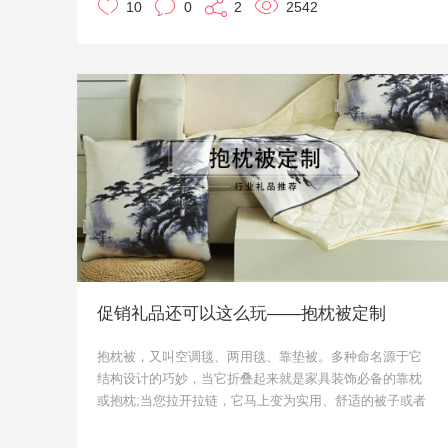
10
0
2
2542
的帆布背包在某种程度上也是可以给企业做二次宣传和曝
光。
为迎合客户需求，帆布袋的设计也越来越精美。优质材
质、工厂，促成了优礼品促销礼品的精美印刷和制作，往
往这些在你看来简单的印刷文字和图案，都是通过精心的
设计和排版。我们已经为上万家企业定制促销礼品，凭借
专业的促销礼品定制优势，为您提供优质的帆布袋定制。
无论是在款式上还是印刷工艺上，都是行业内最优质的。
促销礼品还可以这么玩——抱枕被定制
抱枕被，又叫空调毯、两用毯、靠垫被。多种命名源于它
结构设计的巧妙，当它折叠起来就是家具装饰必备的靠枕
或抱枕;当您拉开拉链，它马上变为实用、舒适的被子或者
非常方便的室内空调毯。夏天空调房太冷可以披着，冬天
暖风不足可以披着，春秋的时候可以做靠垫，简直可以陪