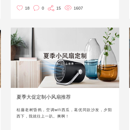
大翻盘，给“双十一”“双十二”做铺垫建基，除了产品过硬，
18
0
15
1607
就要看附送的礼品到不到位了。
小优这次给大家推荐一些，除了水杯、风扇、毛巾这种和
以往一样普普通通的礼品之外，适合大促赠送的礼品，大
家可以按照客单价来选择。
夏季大促定制小风扇推荐
枯藤老树昏鸦，空调wifi西瓜，葛优同款沙发，夕阳
西下，我就往上一趴。爽啊！
这真的是小优入伏天之后，每天都在想的事情。但是