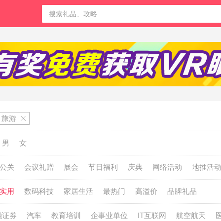
旅游
男
女
公关
会议礼赠
展会
节日福利
庆典
网络活动
地推活
实用
数码科技
家居生活
最热门
高溢价
品牌礼品
融证券
汽车
教育培训
企事业单位
IT互联网
航空航天