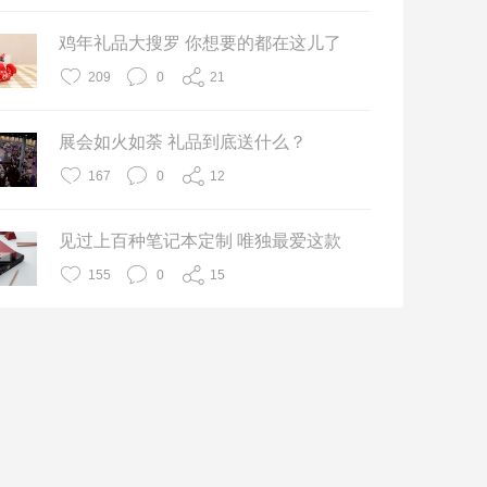
鸡年礼品大搜罗 你想要的都在这儿了
209
0
21
展会如火如荼 礼品到底送什么？
167
0
12
见过上百种笔记本定制 唯独最爱这款
155
0
15