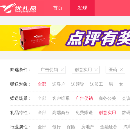
首页
发现
筛选条件：
广告促销
创意实用
医药
赠送对象：
全部
送客户
送领导
送员工
男
女
赠送场景：
全部
客户维系
广告促销
商务公关
会
礼品特性：
全部
高端商务
免费赠送
创意实用
数
行业属性：
全部
银行
保险
房地产
金融证券
汽