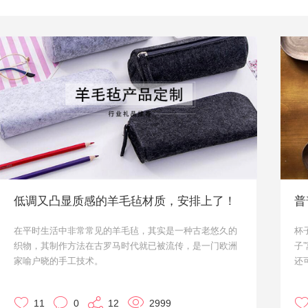
低调又凸显质感的羊毛毡材质，安排上了！
普
在平时生活中非常常见的羊毛毡，其实是一种古老悠久的
杯
织物，其制作方法在古罗马时代就已被流传，是一门欧洲
子
家喻户晓的手工技术。
还
羊毛兼具柔软与强韧的特性，纤维弹性佳，触感舒服，又
接
具有良好的还原性。而羊毛毡制品折叠后，都能很快回复
马
11
0
12
2999
原状，不易变形。加上其纤维结构可紧密纠结，其强韧的