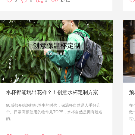
9
0
3
2711
无
水，也可保温约3小时。
内
当第一杯开水喝完后，也可将凉水倒入杯中，旋紧杯盖，
优
同样上下摇晃约1分钟后再拧开杯盖，杯中原本的凉水也
吧
会快速变成可立刻饮用的温水。
而55度杯火爆大江南北之后，也衍生出了更多的系列杯
如
子，保温杯、变温杯、趣味杯...一应俱全。杯子向来都是
为
企业定制礼品的优选方案之一，像55度杯这样实用又有创
意的送出去也会体现出企业选礼的用心，拉近企业与客户
之间的关系。那么，本文小优就给大家推荐几款55度杯吧
~
单
化
道
水杯都能玩出花样？！创意水杯定制方案
预
比
90后都开始泡枸杞养生的时代，保温杯自然是人手好几
在
日
个。日常高频使用的物件儿TOP5，水杯自然是拥有姓名
做
是
的。
过
和
而人人讲究个性的时代，单纯的老干部保温杯已经无法满
个
足大家的需求。因此保温杯的创意功能也越来越多。
量