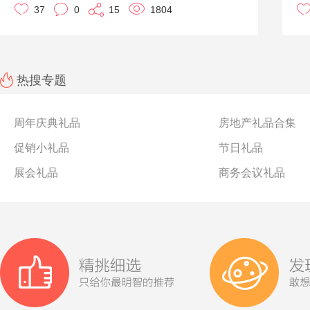
37
0
15
1804
制更多款式请在线咨询客服，优礼品有专业的礼品定制方
药
《
案等你来拿。
医
着
所
的
定
最
热搜专题
也
《
周年庆典礼品
房地产礼品合集
一
最
促销小礼品
节日礼品
家
展会礼品
商务会议礼品
二
一
三
人
四
一
见