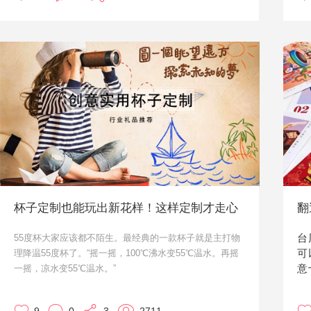
特性不需要透过针织，缝制等加工，可完全一体成型。
如今，羊毛毡手工在欧美盛行几个世纪后，又在日本、中
国台湾等地掀起一场为羊毛而疯狂的个性时尚之风，受到
很多时尚和手工达人的热烈追捧。
低调又非常凸显质感的羊毛毡小礼品定制，也是很多企业
在定制时的优选方案之一。今天就给大家来介绍几款非常
实用，价格中等的羊毛毡定制礼品吧。
杯子定制也能玩出新花样！这样定制才走心
台
55度杯大家应该都不陌生。最经典的一款杯子就是主打物
可
理降温55度杯了。“摇一摇，100℃沸水变55℃温水。再摇
意
一摇，凉水变55℃温水。”
将100摄氏度的开水倒入杯中，旋紧杯盖，上下摇晃约1分
钟后拧开杯盖，杯中原本的开水快速降温至可饮用的温