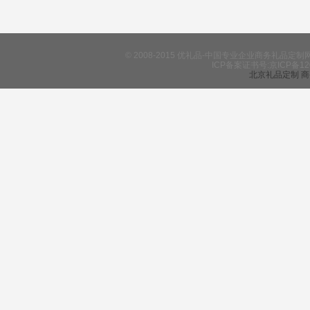
五
人
© 2008-2015 优礼品-中国专业企业商务礼
界
ICP备案证书号:京ICP备12
北京礼品定制
商
六
通
难
七
在
果
八
在
虑
来
九
寻