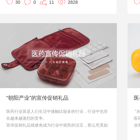
今
30
0
11
2828
本期礼品show就给大家介绍一些创意十足的保温杯吧，作
与
据
为定制礼品送客户，一定会让人眼前一亮。
但
期
算
和
在
不
整
挥
可
企
专
本
服
而
一
“朝阳产业”的宣传促销礼品
医
2
医药行业算是人们生活中接触比较多的行业，行业中也存
“
本
在越来越激烈的竞争。
医
的
宣传促销礼品就难免成为行业中致胜的法宝，那么究竟如
业
壁
何选，选哪些呢？本文将为您推荐几款可作为参考，这些
呢
是经济实惠、又贴合行业进行的推荐。如想要企业专属定
优