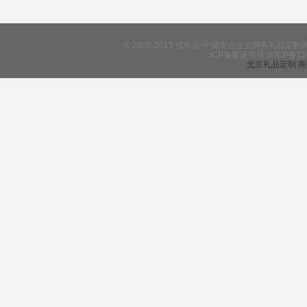
© 2008-2015 优礼品-中国专业企业商务礼
ICP备案证书号:京ICP备12
北京礼品定制
商