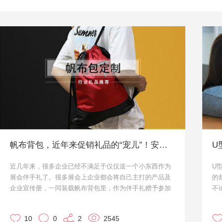
帆布背包，近年来促销礼品的“宠儿”！安排上了！
U
近几年来，很多企业已经不满足于仅仅送一个小东西作为
U
展会伴手礼了。很多展会上企业都会将自己主打的产品及
的
企业宣传册，一同装载帆布背包里，作为伴手礼赠予参加
不
展会对自己感兴趣的客户。
能
而帆布背包平时的用途也是非常多的，带着自己企业定制
环
10
0
2
2545
的帆布背包在某种程度上也是可以给企业做二次宣传和曝
多