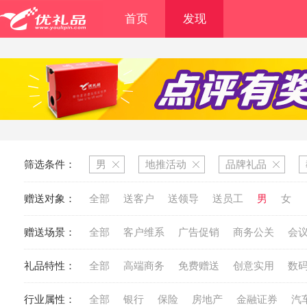
首页
发现
筛选条件：
男
地推活动
品牌礼品
赠送对象：
全部
送客户
送领导
送员工
男
女
赠送场景：
全部
客户维系
广告促销
商务公关
会
礼品特性：
全部
高端商务
免费赠送
创意实用
数
行业属性：
全部
银行
保险
房地产
金融证券
汽