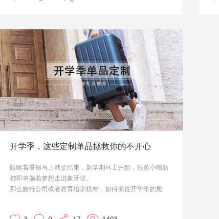
光。
等
为迎合客户需求，帆布袋的设计也越来越精美。优质材
用
质、工厂，促成了优礼品促销礼品的精美印刷和制作，往
本
往这些在你看来简单的印刷文字和图案，都是通过精心的
礼
设计和排版。我们已经为上万家企业定制促销礼品，凭借
业
专业的促销礼品定制优势，为您提供优质的帆布袋定制。
属
无论是在款式上还是印刷工艺上，都是行业内最优质的。
开学季，这些定制单品拯救你的不开心
眼瞅着暑假马上就要结束，新学期马上开始，很多小萌新
都即将揣着梦想走进象牙塔。
那么旅行公司或者教育培训机构，如何抓住开学季的尾
巴，定制一些开学季的礼品，来拉一波人气呢？
交给优礼品吧！我来帮您推荐。本文推荐的礼品均可以定