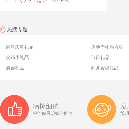
3
0
17
1403
制，欢迎咨询噢！
热搜专题
周年庆典礼品
房地产礼品合集
促销小礼品
节日礼品
展会礼品
商务会议礼品