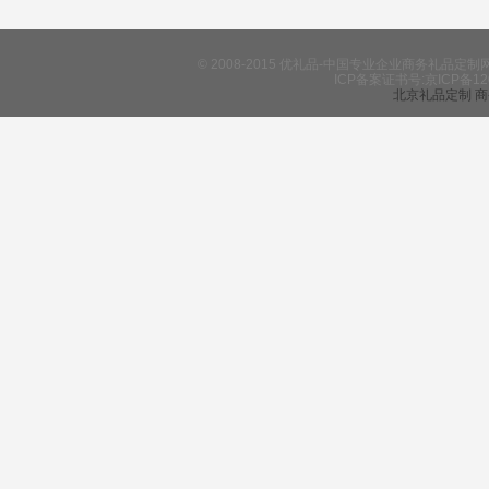
© 2008-2015 优礼品-中国专业企业商务礼
ICP备案证书号:京ICP备12
北京礼品定制
商