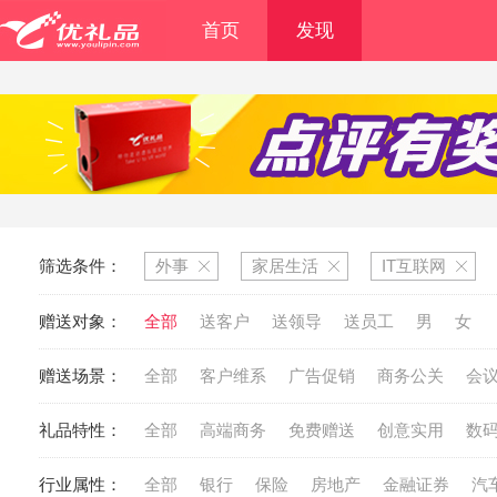
首页
发现
筛选条件：
外事
家居生活
IT互联网
赠送对象：
全部
送客户
送领导
送员工
男
女
赠送场景：
全部
客户维系
广告促销
商务公关
会
礼品特性：
全部
高端商务
免费赠送
创意实用
数
行业属性：
全部
银行
保险
房地产
金融证券
汽