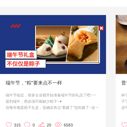
端午节，“粽”要来点不一样
普
端午节临近，很多企业都开始准备端午节的礼品了吧~一
杯
提到端午，那必须不能缺少粽子~♥
子
但每年都是粽子礼盒，也确实有点“看腻了”也吃腻了~这一
还
次，咱们就来点不一样的。作为大家的小天使·优，来给大
接
家推荐几款啦~
马
315
0
20
6583