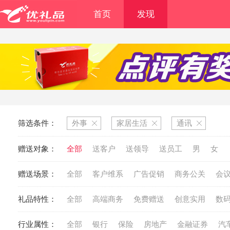
首页
发现
筛选条件：
外事
家居生活
通讯
赠送对象：
全部
送客户
送领导
送员工
男
女
赠送场景：
全部
客户维系
广告促销
商务公关
会
礼品特性：
全部
高端商务
免费赠送
创意实用
数
行业属性：
全部
银行
保险
房地产
金融证券
汽