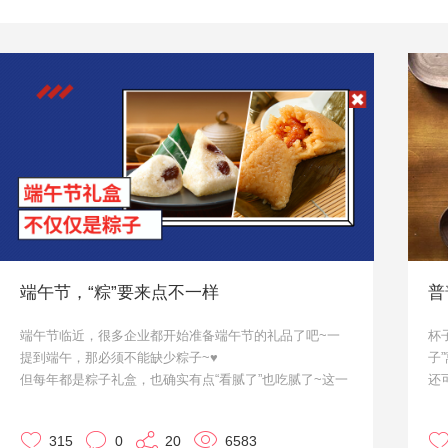
端午节，“粽”要来点不一样
普
端午节临近，很多企业都开始准备端午节的礼品了吧~一
杯
提到端午，那必须不能缺少粽子~♥
子
但每年都是粽子礼盒，也确实有点“看腻了”也吃腻了~这一
还
次，咱们就来点不一样的。作为大家的小天使·优，来给大
接
家推荐几款啦~
马
315
0
20
6583