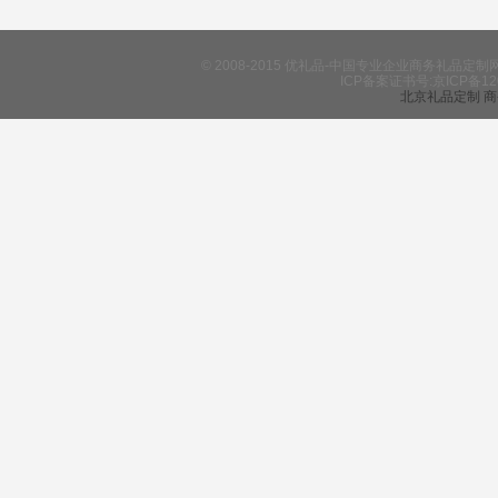
© 2008-2015 优礼品-中国专业企业商务礼
ICP备案证书号:京ICP备12
北京礼品定制
商