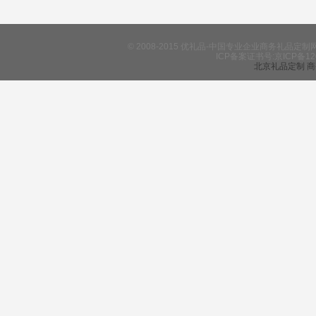
© 2008-2015 优礼品-中国专业企业商务礼
ICP备案证书号:京ICP备12
北京礼品定制
商