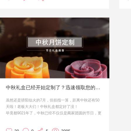
这次就给大家推荐一些保温杯吧。
因
这
音
感
中秋礼盒已经开始定制了？迅速领取您的专属方案！
虽然还是骄阳似火的7月，但掐指一算，距离中秋还有50
天啦！老板大大们！中秋礼盒都定好了没！
毕竟都9021年了，中秋已经不仅仅是阖家团圆的节日，更
是一年一度互联网创意大赛啊！
谁家的礼盒有心意，哪个厂的月饼最特别，都是大家茶余