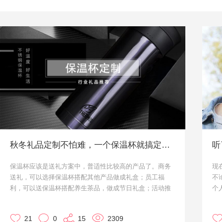
秋冬礼品定制不怕难，一个保温杯就搞定！保温杯定制
听
保温杯应该是送礼方案中，普适性比较高的产品了。商务
现
送礼，可以选择保温杯搭配其他产品做成礼盒；员工福
不
利，可以送保温杯搭配养生茶品，做成节日礼盒；活动推
个
广，也可以定制一些保温杯来做促销礼品。
传
线
21
0
15
2309
这么普适的原因嘛，大概就是保温杯真的太实用了。小优
来