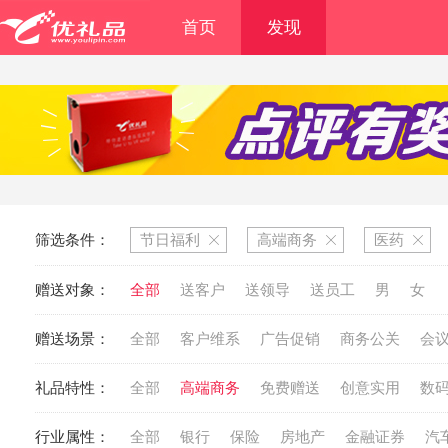
首页
发现
筛选条件：
节日福利
高端商务
医药
赠送对象：
全部
送客户
送领导
送员工
男
女
赠送场景：
全部
客户维系
广告促销
商务公关
会
礼品特性：
全部
高端商务
免费赠送
创意实用
数
行业属性：
全部
银行
保险
房地产
金融证券
汽