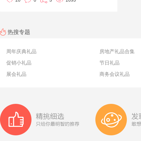
20
0
5
2095
饭后津津乐道的话题。
可是一到采购定制环节，很多老板大大就犯了愁，礼盒外
包装要怎么设计，月饼的口味该怎么选，除了月饼还要不
要搭配点其他的什么等等问题，都呼啦啦瘫在了眼前……
就
本来身上背着的KPI就很沉重了，这些琐碎的“小事”，
热搜专题
交给我们优礼品吧
创意的外包装
！不论是极具
盒
内包装盒
，还是配套的
，连礼盒内部除了月饼之外
，
！
搭配礼品
帮您个性化定制
的
周年庆典礼品
我们都可以
房地产礼品合集
腰封
当然要想做个好看精美的定制
，也是完全没有问
促销小礼品
节日礼品
贺卡
题。礼盒中的
更不用担心，小优也都帮您想好啦。
只有您想不到的地方，没有我们优礼品搞不定的创意！创
展会礼品
商务会议礼品
意礼盒设计就放心地交给我们优礼品专业的设计团队吧~
大大们先可以考虑一下礼盒内的主角儿——月饼到底放哪
种。
优礼品甄选各大品牌2019首发的新品礼盒，包括哈根达
斯、华美、稻香村、星巴克等品牌的全新系列！让您轻轻
松松成为朋友圈里“别人家的老板”
接下来小优先给大大们介绍一下主角月饼的新品礼盒有哪
些吧！