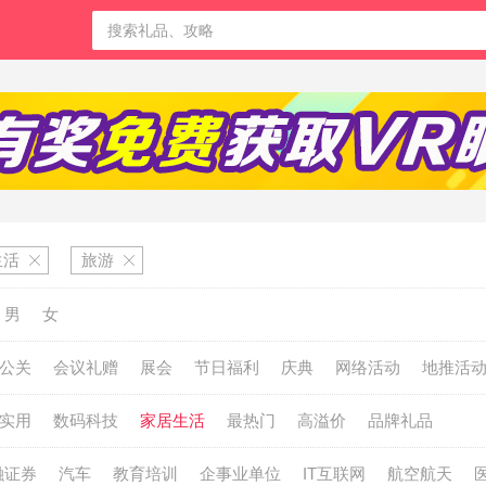
生活
旅游
男
女
公关
会议礼赠
展会
节日福利
庆典
网络活动
地推活
实用
数码科技
家居生活
最热门
高溢价
品牌礼品
融证券
汽车
教育培训
企事业单位
IT互联网
航空航天