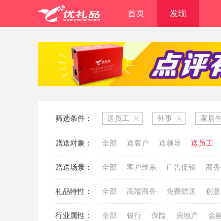
首页
发现
筛选条件：
送员工
外事
家居
赠送对象：
全部
送客户
送领导
送员工
赠送场景：
全部
客户维系
广告促销
商务
礼品特性：
全部
高端商务
免费赠送
创意
行业属性：
全部
银行
保险
房地产
金