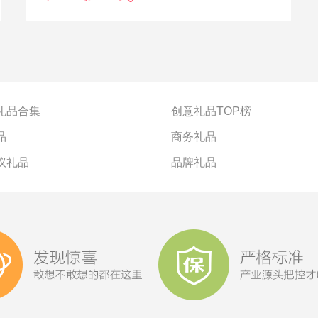
很好地满足大家的需要了，一个实用又高颜值的商务双肩
包就显得很重要。
在很多企业选择员工福利，或者外事活动、会议纪念品的
时候，也会选择商务双肩包定制。那，选择什么样的商务
双肩包定制呢？小优就来给大家推荐几款吧。
礼品合集
创意礼品TOP榜
品
商务礼品
议礼品
品牌礼品