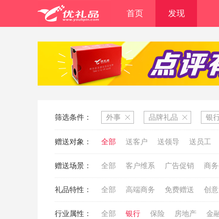
首页
发现
筛选条件：
外事
品牌礼品
银
赠送对象：
全部
送客户
送领导
送员工
赠送场景：
全部
客户维系
广告促销
商务
礼品特性：
全部
高端商务
免费赠送
创意
行业属性：
全部
银行
保险
房地产
金