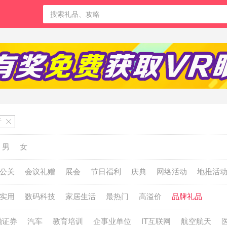
行
男
女
公关
会议礼赠
展会
节日福利
庆典
网络活动
地推活
实用
数码科技
家居生活
最热门
高溢价
品牌礼品
融证券
汽车
教育培训
企事业单位
IT互联网
航空航天