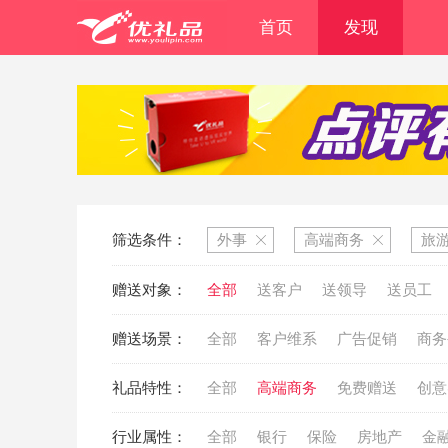
首页
发现
筛选条件：
外事
高端商务
旅
赠送对象：
全部
送客户
送领导
送员工
赠送场景：
全部
客户维系
广告促销
商务
礼品特性：
全部
高端商务
免费赠送
创意
行业属性：
全部
银行
保险
房地产
金