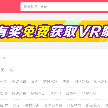
游
男
女
公关
会议礼赠
展会
节日福利
庆典
网络活动
地推活
实用
数码科技
家居生活
最热门
高溢价
品牌礼品
融证券
汽车
教育培训
企事业单位
IT互联网
航空航天