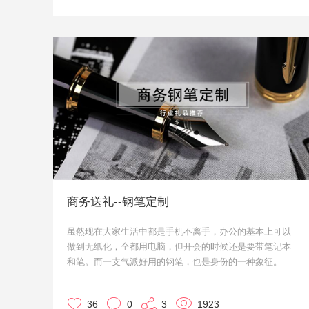
商务送礼--钢笔定制
虽然现在大家生活中都是手机不离手，办公的基本上可以
做到无纸化，全都用电脑，但开会的时候还是要带笔记本
和笔。而一支气派好用的钢笔，也是身份的一种象征。
同时，在商务送礼进行选择的时候，拿不定主意的情况
下，送一支上档次的钢笔，也是怎么都不会出错的。
36
0
3
1923
这一期文章，小优就给大家介绍一下，商务送礼的钢笔如