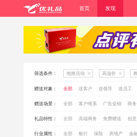
首页
发现
筛选条件：
地推活动
高溢价
赠送对象：
全部
送客户
送领导
送员工
赠送场景：
全部
客户维系
广告促销
商务
礼品特性：
全部
高端商务
免费赠送
创意
行业属性：
全部
银行
保险
房地产
金