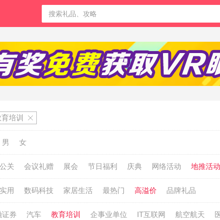
教育培训
男
女
公关
会议礼赠
展会
节日福利
庆典
网络活动
地推活
实用
数码科技
家居生活
最热门
高溢价
品牌礼品
融证券
汽车
教育培训
企事业单位
IT互联网
航空航天