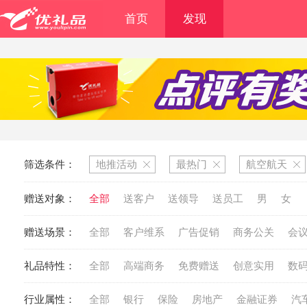
首页
发现
筛选条件：
地推活动
最热门
航空航天
赠送对象：
全部
送客户
送领导
送员工
男
女
赠送场景：
全部
客户维系
广告促销
商务公关
会
礼品特性：
全部
高端商务
免费赠送
创意实用
数
行业属性：
全部
银行
保险
房地产
金融证券
汽