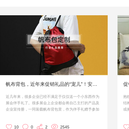
帆布背包，近年来促销礼品的“宠儿”！安排上了！
促
近几年来，很多企业已经不满足于仅仅送一个小东西作为
抱
展会伴手礼了。很多展会上企业都会将自己主打的产品及
结
企业宣传册，一同装载帆布背包里，作为伴手礼赠予参加
或
展会对自己感兴趣的客户。
非
而帆布背包平时的用途也是非常多的，带着自己企业定制
暖
10
0
2
2545
的帆布背包在某种程度上也是可以给企业做二次宣传和曝
伴