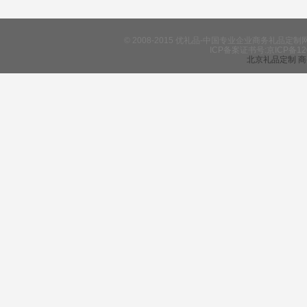
© 2008-2015 优礼品-中国专业企业商务礼
ICP备案证书号:京ICP备12
北京礼品定制
商