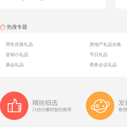
光。
集
为迎合客户需求，帆布袋的设计也越来越精美。优质材
室
质、工厂，促成了优礼品促销礼品的精美印刷和制作，往
枕
往这些在你看来简单的印刷文字和图案，都是通过精心的
是
热搜专题
设计和排版。我们已经为上万家企业定制促销礼品，凭借
作
专业的促销礼品定制优势，为您提供优质的帆布袋定制。
了
无论是在款式上还是印刷工艺上，都是行业内最优质的。
周年庆典礼品
房地产礼品合集
促销小礼品
节日礼品
展会礼品
商务会议礼品