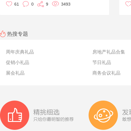
61
0
9
3493
款吧。都可以进行定制噢！
下
热搜专题
周年庆典礼品
房地产礼品合集
促销小礼品
节日礼品
展会礼品
商务会议礼品