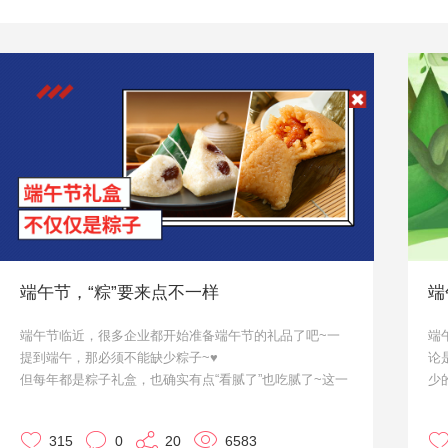
端午节，“粽”要来点不一样
端
端午节临近，很多企业都开始准备端午节的礼品了吧~一
端
提到端午，那必须不能缺少粽子~♥
论
但每年都是粽子礼盒，也确实有点“看腻了”也吃腻了~这一
少
次，咱们就来点不一样的。作为大家的小天使·优，来给大
可
家推荐几款啦~
确
315
0
20
6583
作