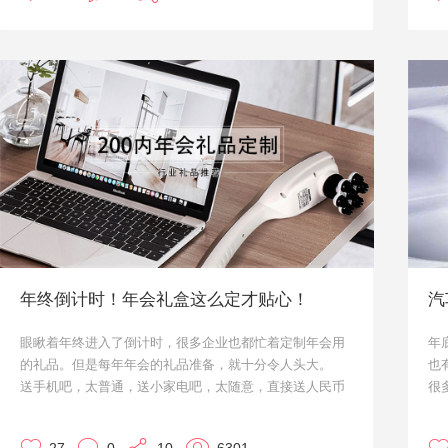
年终倒计时！年会礼盒这么定才贴心！
汽
眼瞅着年终进入了倒计时，很多企业也都忙着定制年会用
年
的礼品。但是每年年会的礼品准备，就十分令人头大。
也
送手机吧，太普通，送小家电吧，太随意，直接送人民币
很
吧，又略显得有些财大气粗的“俗气”。
件
尤其是这个啥都不却的时代，年会定制礼品的选择，就更
显