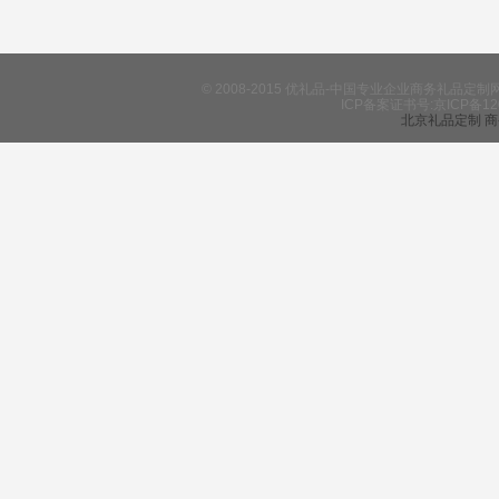
© 2008-2015 优礼品-中国专业企业商务礼
ICP备案证书号:京ICP备12
北京礼品定制
商