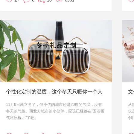
27
0
10
6301
加脑壳痛了。不知道大家有没有想过送一个礼盒呢？礼盒
除
中可以根据企业文化定制一些文创小礼物，再搭配定制
合
logo的实用产品。一来可以凸显企业文化，二来也显得年
荐
会礼品内容比较丰富，心意满满。
今天小优就来给大家推荐一些可以放在礼盒中搭配的产品
吧。推荐的产品都是可以定制的哟。大家有需要的话可以
直接咨询在线顾问。
个性化定制的温度，这个冬天只暖你一个人
文
11月8日就立冬了，但小优的城市还是20度的气温，没有
从
冬天的气氛。而北方城市的小伙伴，应该已经都在“围着暖
仅
气吃冰棍儿”了吧。
创
很多企业都会根据季节来定制礼品，来进行客户维系或者
类
员工福利。那么冬季有什么季节小礼品推荐呢？小优我来
那