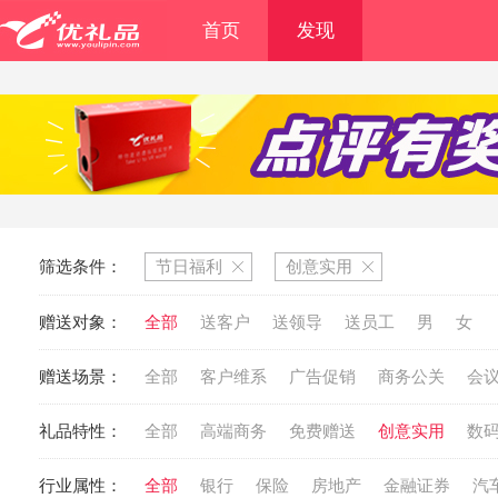
首页
发现
筛选条件：
节日福利
创意实用
赠送对象：
全部
送客户
送领导
送员工
男
女
赠送场景：
全部
客户维系
广告促销
商务公关
会
礼品特性：
全部
高端商务
免费赠送
创意实用
数
行业属性：
全部
银行
保险
房地产
金融证券
汽