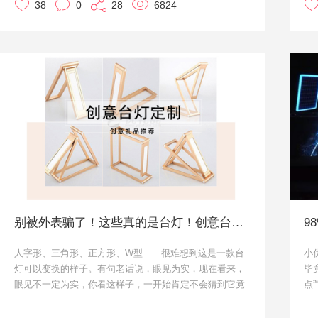
38
0
28
6824
给大家推荐一下吧。
受
定
那
祥
活
意
小
制
别被外表骗了！这些真的是台灯！创意台灯定制
人字形、三角形、正方形、W型……很难想到这是一款台
小
灯可以变换的样子。有句老话说，眼见为实，现在看来，
毕
眼见不一定为实，你看这样子，一开始肯定不会猜到它竟
点
然是个台灯吧。
黑
其实很有多台灯的造型都非常有创意，小优给大家推荐三
贴