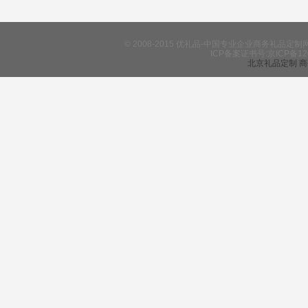
© 2008-2015 优礼品-中国专业企业商务礼
ICP备案证书号:京ICP备12
北京礼品定制
商