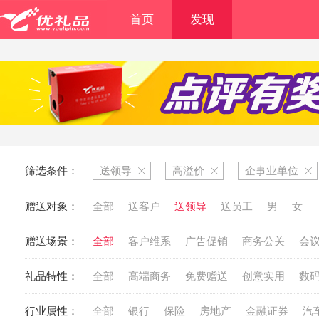
首页
发现
筛选条件：
送领导
高溢价
企事业单位
赠送对象：
全部
送客户
送领导
送员工
男
女
赠送场景：
全部
客户维系
广告促销
商务公关
会
礼品特性：
全部
高端商务
免费赠送
创意实用
数
行业属性：
全部
银行
保险
房地产
金融证券
汽