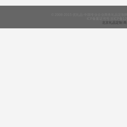
© 2008-2015 优礼品-中国专业企业商务礼
ICP备案证书号:京ICP备12
北京礼品定制
商