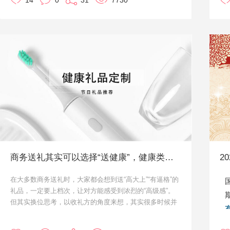
14
0
31
7730
仪的礼品噢！
这
今天小优就给大家推荐预算200以内的年会礼品吧~
这
商务送礼其实可以选择“送健康”，健康类礼品定制
2
在大多数商务送礼时，大家都会想到送“高大上”“有逼格”的
礼品，一定要上档次，让对方能感受到浓烈的“高级感”。
但其实换位思考，以收礼方的角度来想，其实很多时候并
不是需要多么高级的东西，相反是能够刚好解决生活痛点
的礼物，能够引起他的关注。即使礼品不算多么“贵重”，