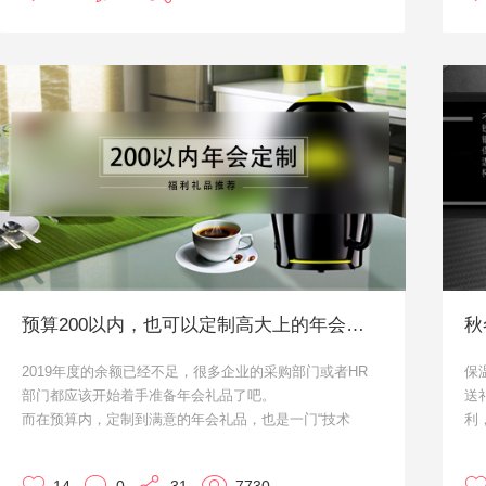
款
倍
仅
一
预算200以内，也可以定制高大上的年会礼品！
2019年度的余额已经不足，很多企业的采购部门或者HR
保
部门都应该开始着手准备年会礼品了吧。
送
而在预算内，定制到满意的年会礼品，也是一门“技术
利
活”。很多朋友觉得，年会上要定制能拿得出手的礼品，预
广
算应该很高。其实就算是单价两百以内，都可以挑选到心