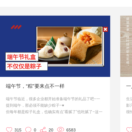
端午节，“粽”要来点不一样
一
端午节临近，很多企业都开始准备端午节的礼品了吧~一
生
提到端午，那必须不能缺少粽子~♥
影
但每年都是粽子礼盒，也确实有点“看腻了”也吃腻了~这一
很
次，咱们就来点不一样的。作为大家的小天使·优，来给大
吃
家推荐几款啦~
道
315
0
20
6583
但