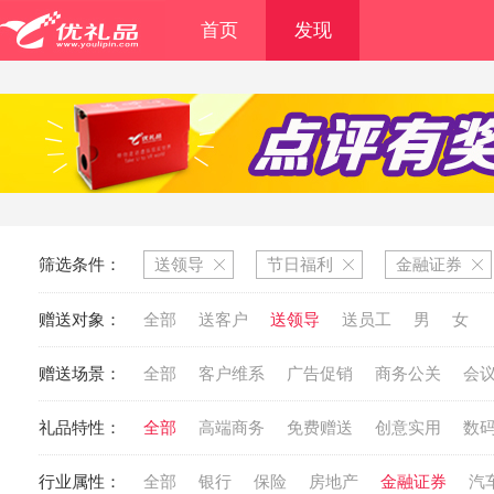
首页
发现
筛选条件：
送领导
节日福利
金融证券
赠送对象：
全部
送客户
送领导
送员工
男
女
赠送场景：
全部
客户维系
广告促销
商务公关
会
礼品特性：
全部
高端商务
免费赠送
创意实用
数
行业属性：
全部
银行
保险
房地产
金融证券
汽