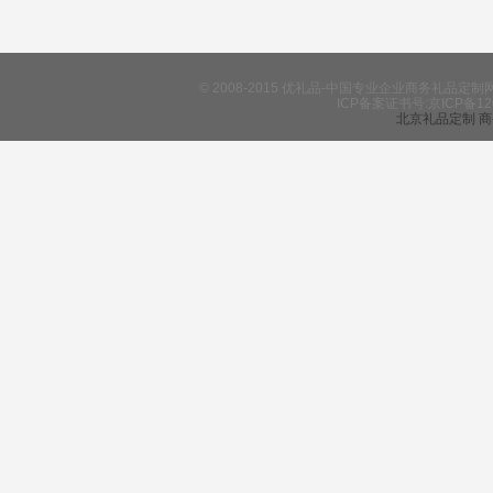
© 2008-2015 优礼品-中国专业企业商务礼
ICP备案证书号:京ICP备12
北京礼品定制
商