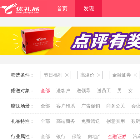
首页
发现
筛选条件：
节日福利
高溢价
金融证券
赠送对象：
全部
送客户
送领导
送员工
男
女
赠送场景：
全部
客户维系
广告促销
商务公关
会
礼品特性：
全部
高端商务
免费赠送
创意实用
数
行业属性：
全部
银行
保险
房地产
金融证券
汽