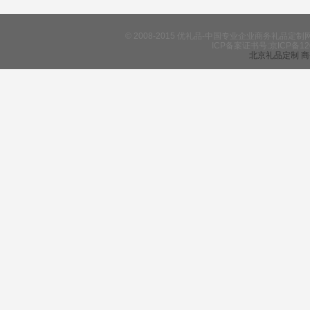
© 2008-2015 优礼品-中国专业企业商务礼
ICP备案证书号:京ICP备12
北京礼品定制
商